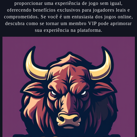
proporcionar uma experiência de jogo sem igual,
oferecendo benefícios exclusivos para jogadores leais e
comprometidos. Se você é um entusiasta dos jogos online,
descubra como se tornar um membro VIP pode aprimorar
sua experiência na plataforma.