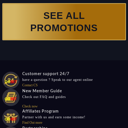
SEE ALL
PROMOTIONS
Customer support 24/7
have a question ? Speak to our agent online
Contact CS
New Member Guide
Check out FAQ and guides
Check now
Affiliates Program
Partner with us and earn some income!
Find Out more