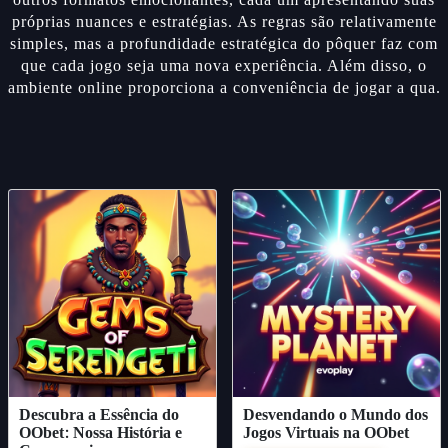
próprias nuances e estratégias. As regras são relativamente
simples, mas a profundidade estratégica do pôquer faz com
que cada jogo seja uma nova experiência. Além disso, o
ambiente online proporciona a conveniência de jogar a qua.
Descubra a Essência do
Desvendando o Mundo dos
OObet: Nossa História e
Jogos Virtuais na OObet