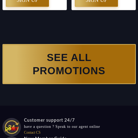
SIGN UP
SIGN UP
SEE ALL
PROMOTIONS
Customer support 24/7
have a question ? Speak to our agent online
Contact CS