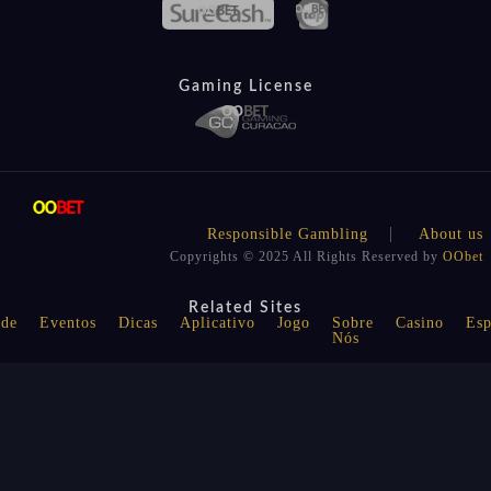
Gaming License
Responsible Gambling
About us
Copyrights © 2025 All Rights Reserved by
OObet
Related Sites
ade
Eventos
Dicas
Aplicativo
Jogo
Sobre
Casino
Esp
Nós