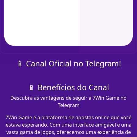
📱 Canal Oficial no Telegram!
📱 Benefícios do Canal
Descubra as vantagens de seguir a 7Win Game no
Telegram
7Win Game é a plataforma de apostas online que você
estava esperando. Com uma interface amigável e uma
vasta gama de jogos, oferecemos uma experiência de