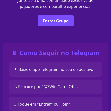
Junte-se a uma comunidade exclusiva de
jogadores e compartilhe experiências!
Entrar Grupo
📱 Como Seguir no Telegram
📱 Baixe o app Telegram no seu dispositivo
🔍 Procure por "@7Win GameOficial"
👆 Toque em "Entrar" ou "Join"