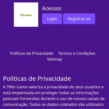
Acessos
Login
Registrar-se
Políticas de Privacidade
Termos e Condições
Sitemap
Políticas de Privacidade
A 7Win Game valoriza a privacidade de seus usuários e
está empenhada em proteger todas as informações
pessoais fornecidas durante o uso de nossos canais de
comunicação. Todos os dados coletados são utilizados