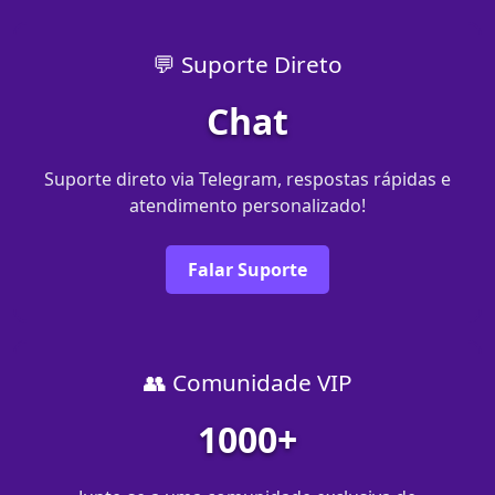
💬 Suporte Direto
Chat
Suporte direto via Telegram, respostas rápidas e
atendimento personalizado!
Falar Suporte
👥 Comunidade VIP
1000+