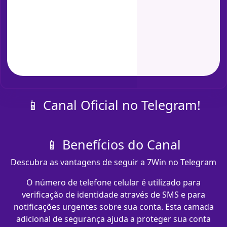
📱 Canal Oficial no Telegram!
📱 Benefícios do Canal
Descubra as vantagens de seguir a 7Win no Telegram
O número de telefone celular é utilizado para
verificação de identidade através de SMS e para
notificações urgentes sobre sua conta. Esta camada
adicional de segurança ajuda a proteger sua conta