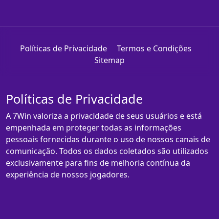
Políticas de Privacidade
Termos e Condições
Sitemap
Políticas de Privacidade
A 7Win valoriza a privacidade de seus usuários e está
empenhada em proteger todas as informações
pessoais fornecidas durante o uso de nossos canais de
comunicação. Todos os dados coletados são utilizados
exclusivamente para fins de melhoria contínua da
experiência de nossos jogadores.