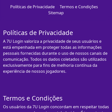
Políticas de Privacidade
Termos e Condições
Sitemap
Políticas de Privacidade
A 7U Login valoriza a privacidade de seus usuários e
está empenhada em proteger todas as informações
pessoais fornecidas durante o uso de nossos canais de
comunicação. Todos os dados coletados são utilizados
exclusivamente para fins de melhoria contínua da
experiência de nossos jogadores.
Termos e Condições
Os usuários da 7U Login concordam em respeitar todas