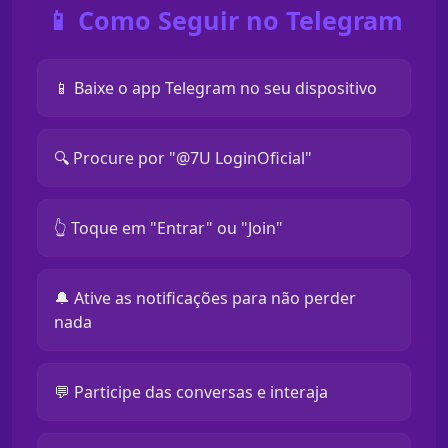
📱 Como Seguir no Telegram
📱 Baixe o app Telegram no seu dispositivo
🔍 Procure por "@7U LoginOficial"
👆 Toque em "Entrar" ou "Join"
🔔 Ative as notificações para não perder
nada
💬 Participe das conversas e interaja