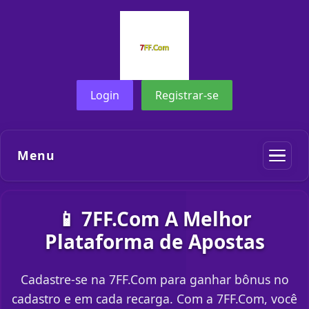
Login
Registrar-se
Menu
📱 7FF.Com A Melhor
Plataforma de Apostas
Cadastre-se na 7FF.Com para ganhar bônus no
cadastro e em cada recarga. Com a 7FF.Com, você