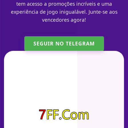
tem acesso a promoções incríveis e uma
experiência de jogo inigualável. Junte-se aos
vencedores agora!
SEGUIR NO TELEGRAM