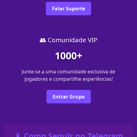
Falar Suporte
👥 Comunidade VIP
1000+
Junte-se a uma comunidade exclusiva de
jogadores e compartilhe experiências!
Entrar Grupo
📱 Como Seguir no Telegram