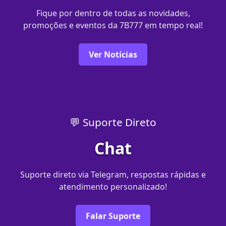
Fique por dentro de todas as novidades,
promoções e eventos da 7B777 em tempo real!
Ver Notícias
💬 Suporte Direto
Chat
Suporte direto via Telegram, respostas rápidas e
atendimento personalizado!
Falar Suporte