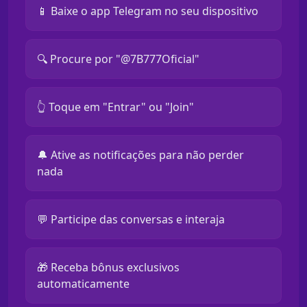
📱 Baixe o app Telegram no seu dispositivo
🔍 Procure por "@7B777Oficial"
👆 Toque em "Entrar" ou "Join"
🔔 Ative as notificações para não perder
nada
💬 Participe das conversas e interaja
🎁 Receba bônus exclusivos
automaticamente