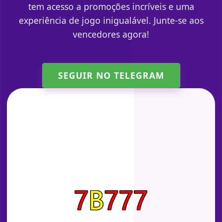
tem acesso a promoções incríveis e uma
experiência de jogo inigualável. Junte-se aos
vencedores agora!
SEGUIR NO TELEGRAM