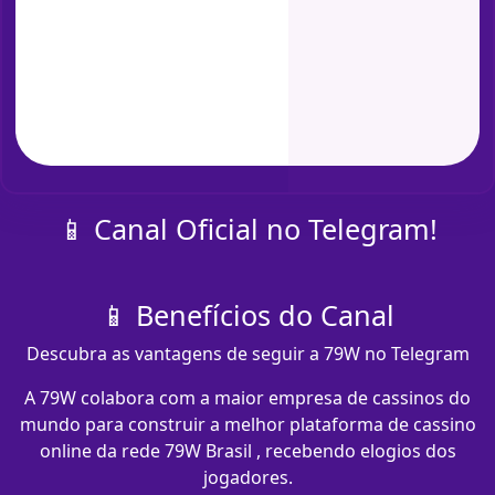
📱 Canal Oficial no Telegram!
📱 Benefícios do Canal
Descubra as vantagens de seguir a 79W no Telegram
A 79W colabora com a maior empresa de cassinos do
mundo para construir a melhor plataforma de cassino
online da rede 79W Brasil , recebendo elogios dos
jogadores.