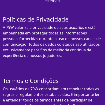
Sitemap
Políticas de Privacidade
A 79W valoriza a privacidade de seus usuários e está
empenhada em proteger todas as informações
pessoais fornecidas durante o uso de nossos canais de
comunicação. Todos os dados coletados são utilizados
exclusivamente para fins de melhoria contínua da
experiência de nossos jogadores.
Termos e Condições
Os usuários da 79W concordam em respeitar todas as
regras e regulamentos estabelecidos. É importante ler
e entender todos os termos antes de participar de