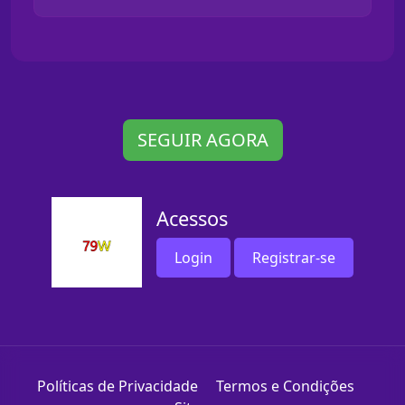
SEGUIR AGORA
Acessos
Login
Registrar-se
Políticas de Privacidade
Termos e Condições