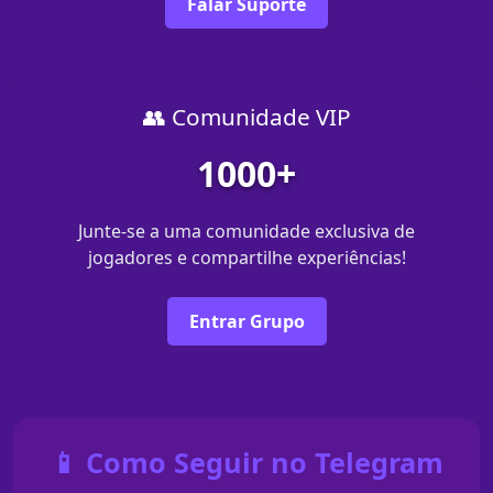
Falar Suporte
👥 Comunidade VIP
1000+
Junte-se a uma comunidade exclusiva de
jogadores e compartilhe experiências!
Entrar Grupo
📱 Como Seguir no Telegram