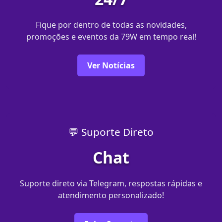
Fique por dentro de todas as novidades,
promoções e eventos da 79W em tempo real!
Ver Notícias
💬 Suporte Direto
Chat
Suporte direto via Telegram, respostas rápidas e
atendimento personalizado!