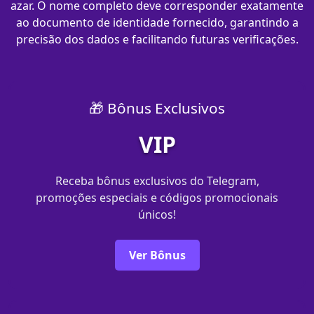
azar. O nome completo deve corresponder exatamente
ao documento de identidade fornecido, garantindo a
precisão dos dados e facilitando futuras verificações.
🎁 Bônus Exclusivos
VIP
Receba bônus exclusivos do Telegram,
promoções especiais e códigos promocionais
únicos!
Ver Bônus