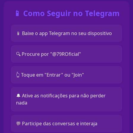
📱 Como Seguir no Telegram
📱 Baixe o app Telegram no seu dispositivo
🔍 Procure por "@79ROficial"
👆 Toque em "Entrar" ou "Join"
🔔 Ative as notificações para não perder
nada
💬 Participe das conversas e interaja