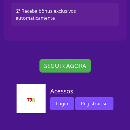
🎁 Receba bônus exclusivos
automaticamente
SEGUIR AGORA
Acessos
Login
Registrar-se