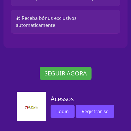
🎁 Receba bônus exclusivos
automaticamente
SEGUIR AGORA
Acessos
Login
Registrar-se