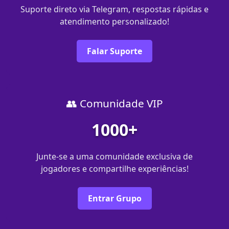
Suporte direto via Telegram, respostas rápidas e
atendimento personalizado!
Falar Suporte
👥 Comunidade VIP
1000+
Junte-se a uma comunidade exclusiva de
jogadores e compartilhe experiências!
Entrar Grupo