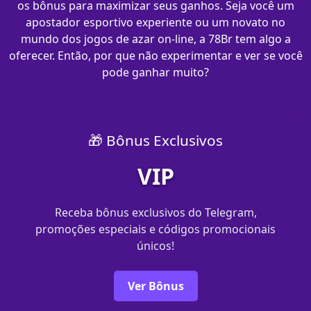
os bônus para maximizar seus ganhos. Seja você um
apostador esportivo experiente ou um novato no
mundo dos jogos de azar on-line, a 78Br tem algo a
oferecer. Então, por que não experimentar e ver se você
pode ganhar muito?
🎁 Bônus Exclusivos
VIP
Receba bônus exclusivos do Telegram,
promoções especiais e códigos promocionais
únicos!
Ver Bônus