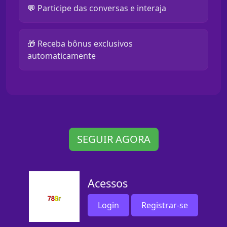
💬 Participe das conversas e interaja
🎁 Receba bônus exclusivos
automaticamente
SEGUIR AGORA
Acessos
Login
Registrar-se