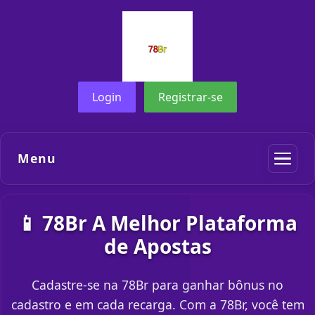
Login
Registrar-se
Menu
📱 78Br A Melhor Plataforma
de Apostas
Cadastre-se na 78Br para ganhar bônus no
cadastro e em cada recarga. Com a 78Br, você tem