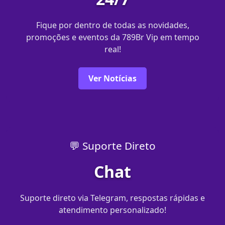
Fique por dentro de todas as novidades,
promoções e eventos da 789Br Vip em tempo
real!
Ver Notícias
💬 Suporte Direto
Chat
Suporte direto via Telegram, respostas rápidas e
atendimento personalizado!