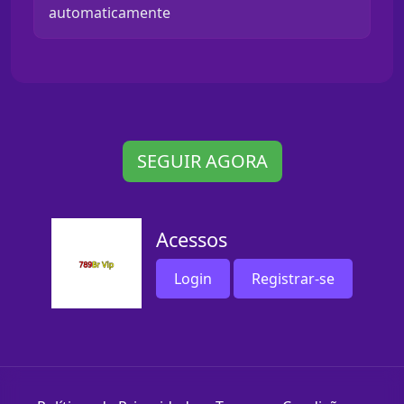
automaticamente
SEGUIR AGORA
Acessos
Login
Registrar-se