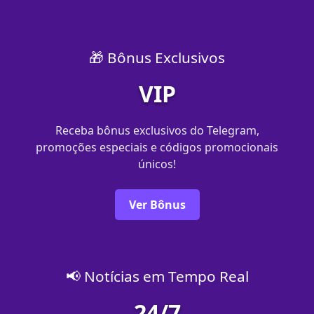
🎁 Bônus Exclusivos
VIP
Receba bônus exclusivos do Telegram,
promoções especiais e códigos promocionais
únicos!
Ver Bônus
📢 Notícias em Tempo Real
24/7