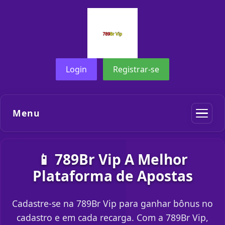
Login
Registrar-se
Menu
📱 789Br Vip A Melhor
Plataforma de Apostas
Cadastre-se na 789Br Vip para ganhar bônus no
cadastro e em cada recarga. Com a 789Br Vip,