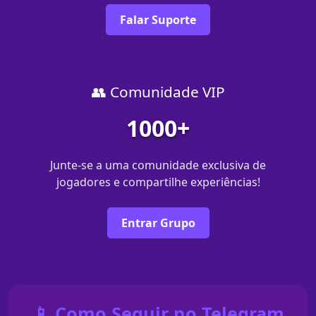
Falar Suporte
👥 Comunidade VIP
1000+
Junte-se a uma comunidade exclusiva de
jogadores e compartilhe experiências!
Entrar Grupo
📱 Como Seguir no Telegram