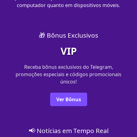
computador quanto em dispositivos móveis.
🎁 Bônus Exclusivos
VIP
Receba bônus exclusivos do Telegram,
promoções especiais e códigos promocionais
únicos!
Ver Bônus
📢 Notícias em Tempo Real