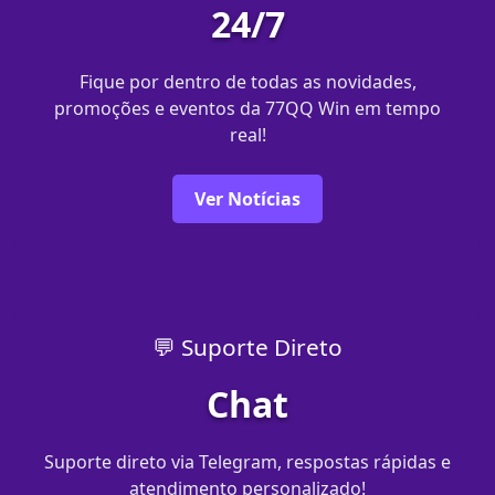
24/7
Fique por dentro de todas as novidades,
promoções e eventos da 77QQ Win em tempo
real!
Ver Notícias
💬 Suporte Direto
Chat
Suporte direto via Telegram, respostas rápidas e
atendimento personalizado!