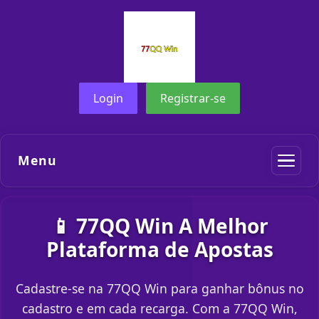
Login
Registrar-se
Menu
📱 77QQ Win A Melhor
Plataforma de Apostas
Cadastre-se na 77QQ Win para ganhar bônus no
cadastro e em cada recarga. Com a 77QQ Win,