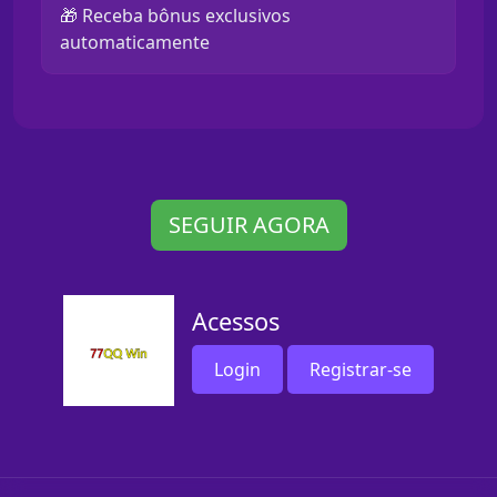
🎁 Receba bônus exclusivos
automaticamente
SEGUIR AGORA
Acessos
Login
Registrar-se