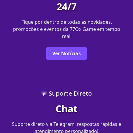
24/7
Fique por dentro de todas as novidades,
promoções e eventos da 77Ox Game em tempo
real!
Ver Notícias
💬 Suporte Direto
Chat
Suporte direto via Telegram, respostas rápidas e
atendimento personalizado!