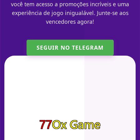
você tem acesso a promoções incríveis e uma
experiência de jogo inigualável. Junte-se aos
vencedores agora!
SEGUIR NO TELEGRAM