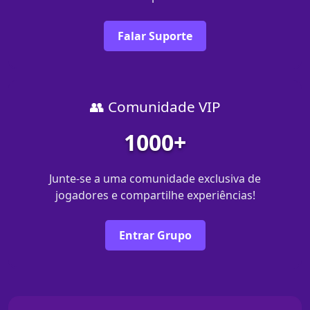
Falar Suporte
👥 Comunidade VIP
1000+
Junte-se a uma comunidade exclusiva de
jogadores e compartilhe experiências!
Entrar Grupo