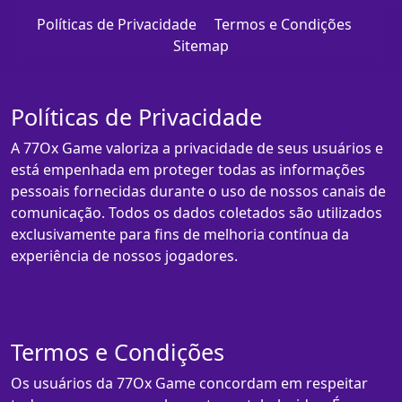
Políticas de Privacidade
Termos e Condições
Sitemap
Políticas de Privacidade
A 77Ox Game valoriza a privacidade de seus usuários e
está empenhada em proteger todas as informações
pessoais fornecidas durante o uso de nossos canais de
comunicação. Todos os dados coletados são utilizados
exclusivamente para fins de melhoria contínua da
experiência de nossos jogadores.
Termos e Condições
Os usuários da 77Ox Game concordam em respeitar