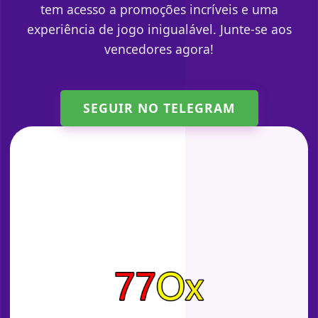
tem acesso a promoções incríveis e uma
experiência de jogo inigualável. Junte-se aos
vencedores agora!
SEGUIR NO TELEGRAM