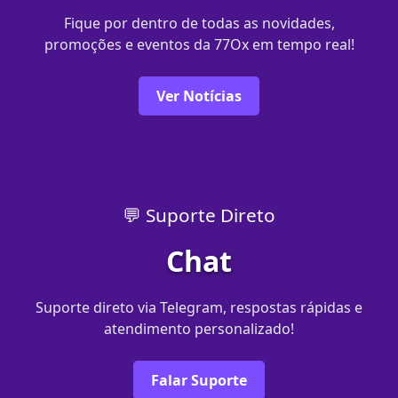
Fique por dentro de todas as novidades,
promoções e eventos da 77Ox em tempo real!
Ver Notícias
💬 Suporte Direto
Chat
Suporte direto via Telegram, respostas rápidas e
atendimento personalizado!
Falar Suporte