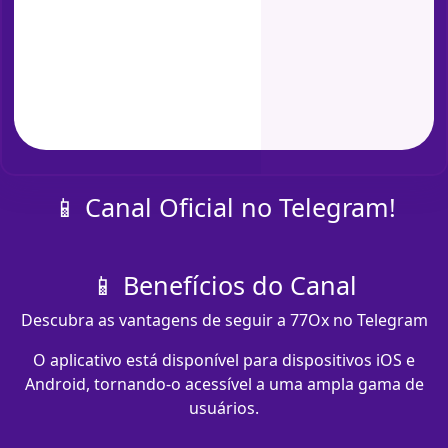
📱 Canal Oficial no Telegram!
📱 Benefícios do Canal
Descubra as vantagens de seguir a 77Ox no Telegram
O aplicativo está disponível para dispositivos iOS e
Android, tornando-o acessível a uma ampla gama de
usuários.