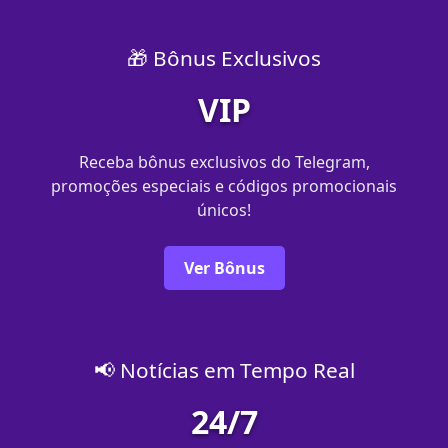
🎁 Bônus Exclusivos
VIP
Receba bônus exclusivos do Telegram,
promoções especiais e códigos promocionais
únicos!
Ver Bônus
📢 Notícias em Tempo Real
24/7