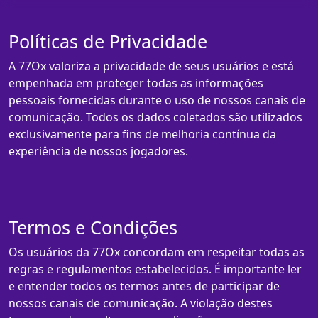
Políticas de Privacidade
A 77Ox valoriza a privacidade de seus usuários e está
empenhada em proteger todas as informações
pessoais fornecidas durante o uso de nossos canais de
comunicação. Todos os dados coletados são utilizados
exclusivamente para fins de melhoria contínua da
experiência de nossos jogadores.
Termos e Condições
Os usuários da 77Ox concordam em respeitar todas as
regras e regulamentos estabelecidos. É importante ler
e entender todos os termos antes de participar de
nossos canais de comunicação. A violação destes