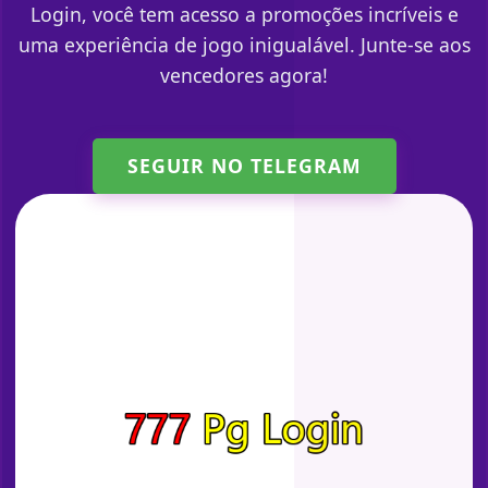
Login, você tem acesso a promoções incríveis e
uma experiência de jogo inigualável. Junte-se aos
vencedores agora!
SEGUIR NO TELEGRAM