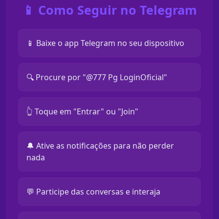
📱 Como Seguir no Telegram
📱 Baixe o app Telegram no seu dispositivo
🔍 Procure por "@777 Pg LoginOficial"
👆 Toque em "Entrar" ou "Join"
🔔 Ative as notificações para não perder
nada
💬 Participe das conversas e interaja