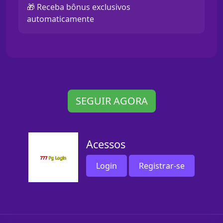
🎁 Receba bônus exclusivos
automaticamente
SEGUIR AGORA
Acessos
Login
Registrar-se