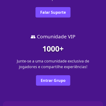
Falar Suporte
👥 Comunidade VIP
1000+
Junte-se a uma comunidade exclusiva de
jogadores e compartilhe experiências!
Entrar Grupo