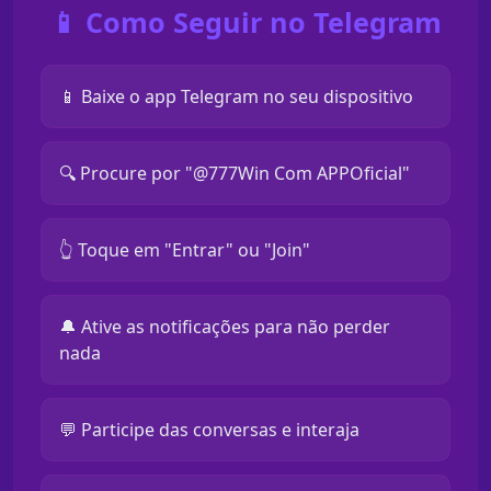
📱 Como Seguir no Telegram
📱 Baixe o app Telegram no seu dispositivo
🔍 Procure por "@777Win Com APPOficial"
👆 Toque em "Entrar" ou "Join"
🔔 Ative as notificações para não perder
nada
💬 Participe das conversas e interaja