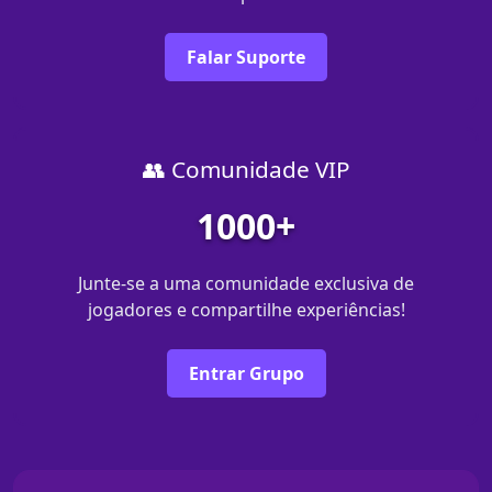
Falar Suporte
👥 Comunidade VIP
1000+
Junte-se a uma comunidade exclusiva de
jogadores e compartilhe experiências!
Entrar Grupo