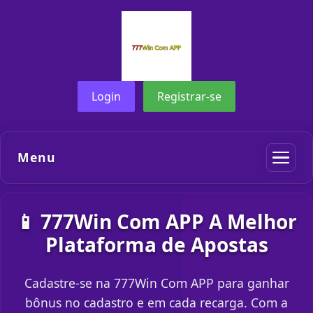
Login
Registrar-se
Menu
📱 777Win Com APP A Melhor
Plataforma de Apostas
Cadastre-se na 777Win Com APP para ganhar
bônus no cadastro e em cada recarga. Com a