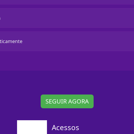
a
aticamente
SEGUIR AGORA
Acessos