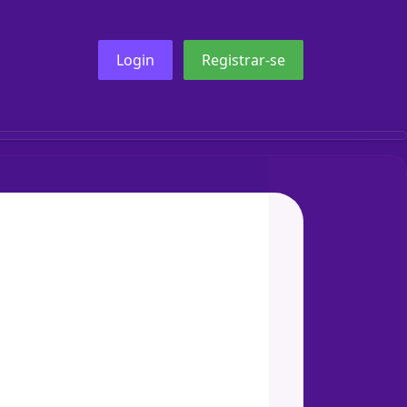
Login
Registrar-se