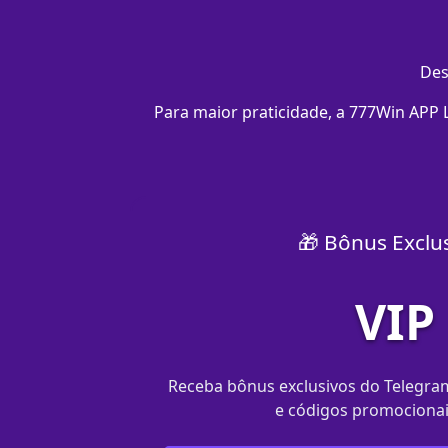
Des
Para maior praticidade, a 777Win APP 
🎁 Bônus Exclu
VIP
Receba bônus exclusivos do Telegra
e códigos promocionai