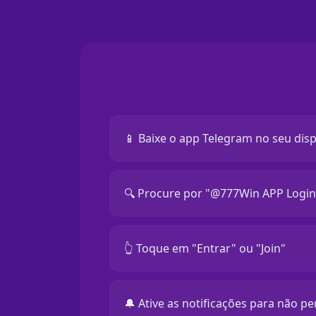
📱 Baixe o app Telegram no seu disp
🔍 Procure por "@777Win APP LoginO
👆 Toque em "Entrar" ou "Join"
🔔 Ative as notificações para não p