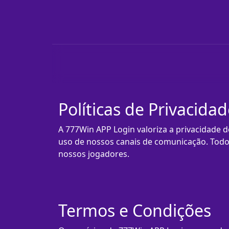
Políticas de Privacida
A 777Win APP Login valoriza a privacidade 
uso de nossos canais de comunicação. Todos
nossos jogadores.
Termos e Condições