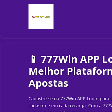
📱 777Win APP L
Melhor Platafor
Apostas
Cadastre-se na 777Win APP Login para
cadastro e em cada recarga. Com a 777