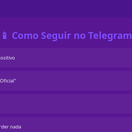
📱 Como Seguir no Telegram
ositivo
ficial"
erder nada