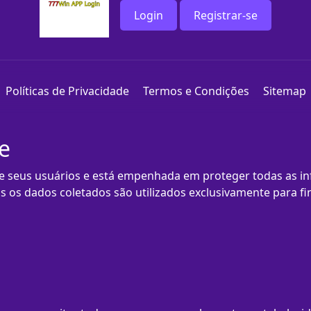
Login
Registrar-se
Políticas de Privacidade
Termos e Condições
Sitemap
de
de seus usuários e está empenhada em proteger todas as i
 os dados coletados são utilizados exclusivamente para fi