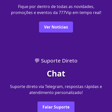
Fique por dentro de todas as novidades,
promoções e eventos da 777Vip em tempo real!
Ver Notícias
💬 Suporte Direto
Chat
Suporte direto via Telegram, respostas rápidas e
atendimento personalizado!
Falar Suporte