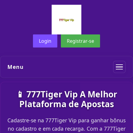
Login
Registrar-se
Menu
📱 777Tiger Vip A Melhor
Plataforma de Apostas
Cadastre-se na 777Tiger Vip para ganhar bônus
no cadastro e em cada recarga. Com a 777Tiger