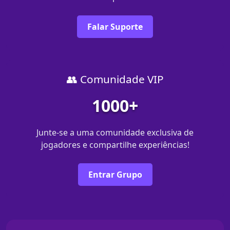
Falar Suporte
👥 Comunidade VIP
1000+
Junte-se a uma comunidade exclusiva de
jogadores e compartilhe experiências!
Entrar Grupo