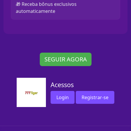
🎁 Receba bônus exclusivos
automaticamente
SEGUIR AGORA
Acessos
Login
Registrar-se