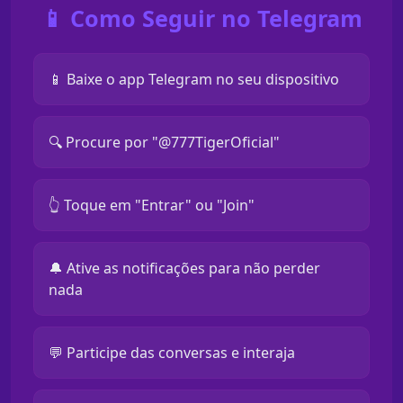
📱 Como Seguir no Telegram
📱 Baixe o app Telegram no seu dispositivo
🔍 Procure por "@777TigerOficial"
👆 Toque em "Entrar" ou "Join"
🔔 Ative as notificações para não perder
nada
💬 Participe das conversas e interaja