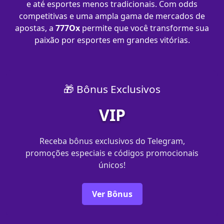
e até esportes menos tradicionais. Com odds
competitivas e uma ampla gama de mercados de
apostas, a
777Ox
permite que você transforme sua
paixão por esportes em grandes vitórias.
🎁 Bônus Exclusivos
VIP
Receba bônus exclusivos do Telegram,
promoções especiais e códigos promocionais
únicos!
Ver Bônus