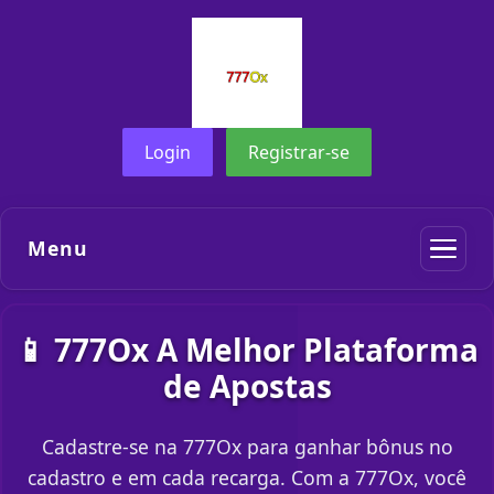
Login
Registrar-se
Menu
📱 777Ox A Melhor Plataforma
de Apostas
Cadastre-se na 777Ox para ganhar bônus no
cadastro e em cada recarga. Com a 777Ox, você