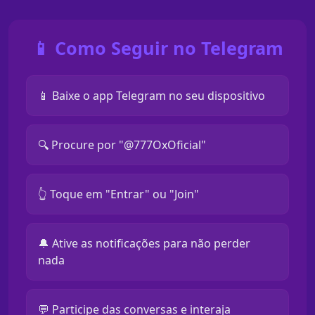
📱 Como Seguir no Telegram
📱 Baixe o app Telegram no seu dispositivo
🔍 Procure por "@777OxOficial"
👆 Toque em "Entrar" ou "Join"
🔔 Ative as notificações para não perder
nada
💬 Participe das conversas e interaja