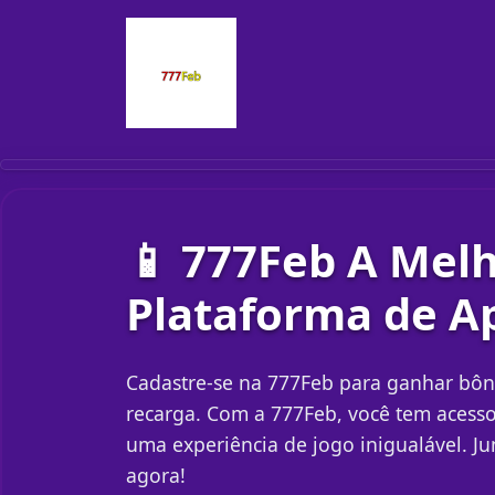
📱 777Feb A Mel
Plataforma de A
Cadastre-se na 777Feb para ganhar bôn
recarga. Com a 777Feb, você tem acesso
uma experiência de jogo inigualável. J
agora!