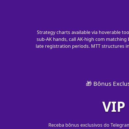
Strategy charts available via hoverable to
sub-AK hands, call AK-high com matching 
late registration periods. MTT structures
🎁 Bônus Exclu
VIP
Receba bônus exclusivos do Telegra