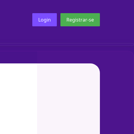
Login
Registrar-se