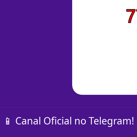
📱 Canal Oficial no Telegram!