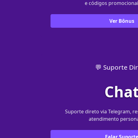
e códigos promocionai
Ver Bônus
💬 Suporte Di
Cha
Suporte direto via Telegram, r
atendimento persona
Falar Suport