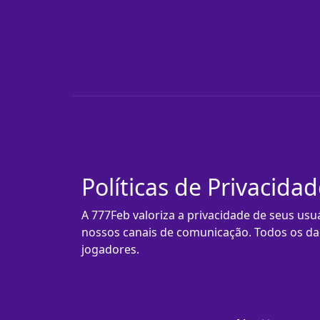
Políticas de Privacida
A 777Feb valoriza a privacidade de seus us
nossos canais de comunicação. Todos os dad
jogadores.