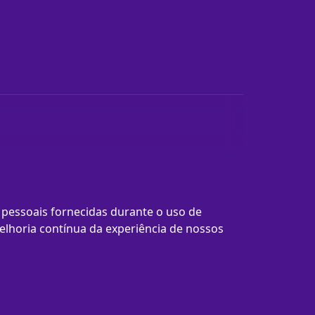
 pessoais fornecidas durante o uso de
elhoria contínua da experiência de nossos