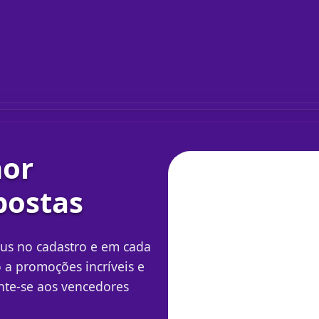
hor
postas
us no cadastro e em cada
 a promoções incríveis e
unte-se aos vencedores