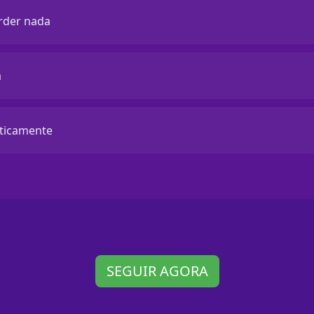
erder nada
a
aticamente
SEGUIR AGORA