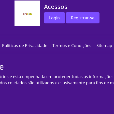
Acessos
Login
Registrar-se
Políticas de Privacidade
Termos e Condições
Sitemap
de
uários e está empenhada em proteger todas as informações
os coletados são utilizados exclusivamente para fins de m