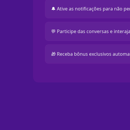
🔔 Ative as notificações para não p
💬 Participe das conversas e interaj
🎁 Receba bônus exclusivos autom