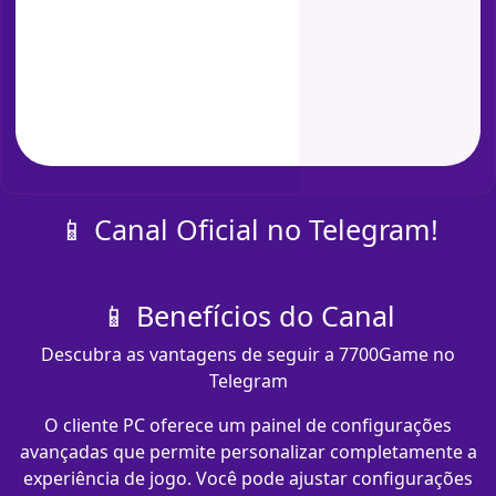
📱 Canal Oficial no Telegram!
📱 Benefícios do Canal
Descubra as vantagens de seguir a 7700Game no
Telegram
O cliente PC oferece um painel de configurações
avançadas que permite personalizar completamente a
experiência de jogo. Você pode ajustar configurações