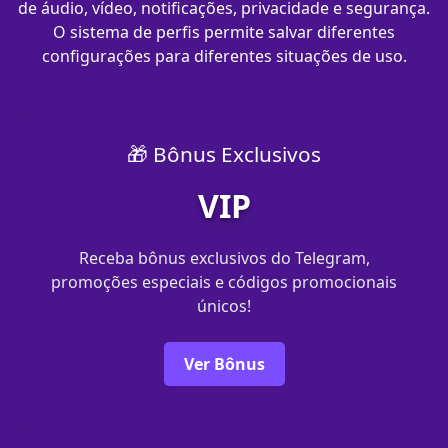
de áudio, vídeo, notificações, privacidade e segurança.
O sistema de perfis permite salvar diferentes
configurações para diferentes situações de uso.
🎁 Bônus Exclusivos
VIP
Receba bônus exclusivos do Telegram,
promoções especiais e códigos promocionais
únicos!
Ver Bônus