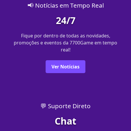
📢 Notícias em Tempo Real
24/7
Fique por dentro de todas as novidades,
promoções e eventos da 7700Game em tempo
real!
Ver Notícias
💬 Suporte Direto
Chat