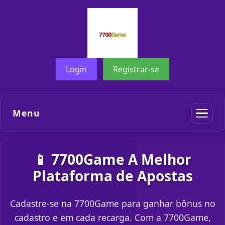
Login
Registrar-se
Menu
📱 7700Game A Melhor
Plataforma de Apostas
Cadastre-se na 7700Game para ganhar bônus no
cadastro e em cada recarga. Com a 7700Game,