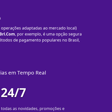
m
m operações adaptadas ao mercado local)
Brl.Com
, por exemplo, é uma opção segura
étodos de pagamento populares no Brasil,
cias em Tempo Real
24/7
e todas as novidades, promoções e