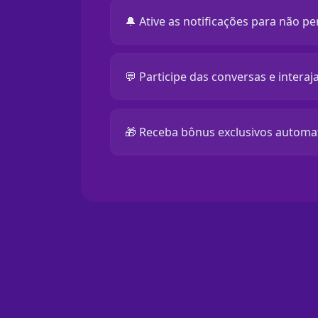
🔔 Ative as notificações para não p
💬 Participe das conversas e interaj
🎁 Receba bônus exclusivos autom