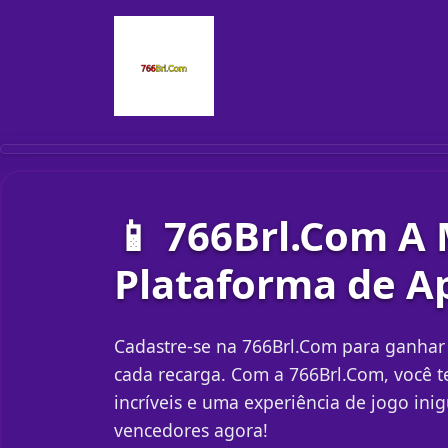
📱 766Brl.Com A
Plataforma de A
Cadastre-se na 766Brl.Com para ganhar
cada recarga. Com a 766Brl.Com, você 
incríveis e uma experiência de jogo inig
vencedores agora!