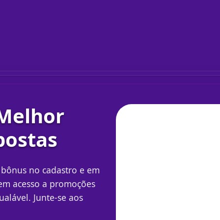
 Melhor
postas
 bônus no cadastro e em
tem acesso a promoções
ualável. Junte-se aos