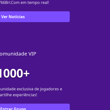
766Brl.Com em tempo real!
Ver Notícias
Comunidade VIP
1000+
unidade exclusiva de jogadores e
rtilhe experiências!
Entrar Grupo