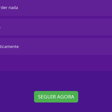
erder nada
a
aticamente
SEGUIR AGORA