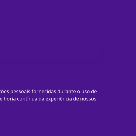
ções pessoais fornecidas durante o uso de
elhoria contínua da experiência de nossos