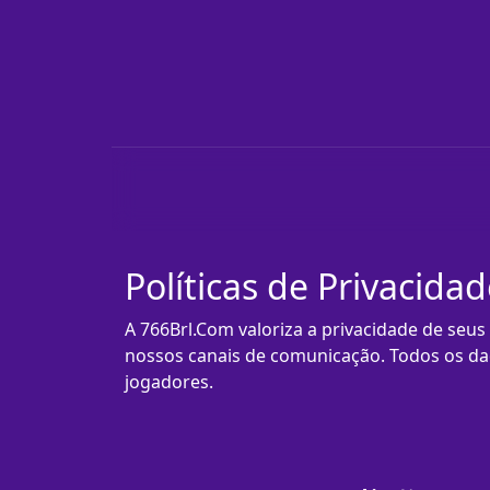
Políticas de Privacida
A 766Brl.Com valoriza a privacidade de seu
nossos canais de comunicação. Todos os dad
jogadores.