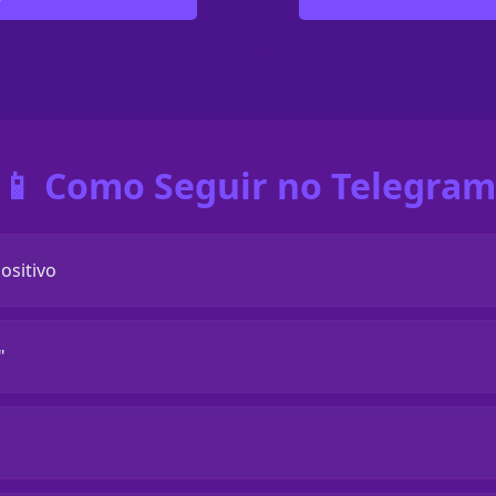
📱 Como Seguir no Telegram
ositivo
"