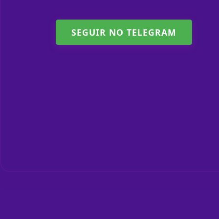
SEGUIR NO TELEGRAM