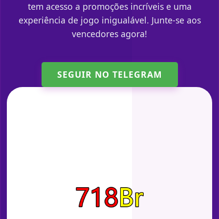
tem acesso a promoções incríveis e uma
experiência de jogo inigualável. Junte-se aos
vencedores agora!
SEGUIR NO TELEGRAM