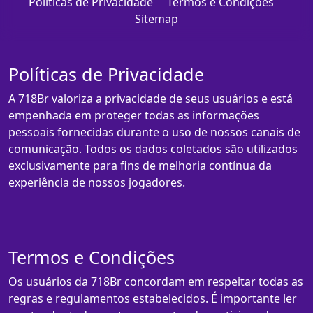
Políticas de Privacidade
Termos e Condições
Sitemap
Políticas de Privacidade
A 718Br valoriza a privacidade de seus usuários e está
empenhada em proteger todas as informações
pessoais fornecidas durante o uso de nossos canais de
comunicação. Todos os dados coletados são utilizados
exclusivamente para fins de melhoria contínua da
experiência de nossos jogadores.
Termos e Condições
Os usuários da 718Br concordam em respeitar todas as
regras e regulamentos estabelecidos. É importante ler