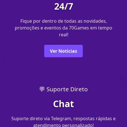
24/7
Fique por dentro de todas as novidades,
promoções e eventos da 70Games em tempo
real!
Ver Notícias
💬 Suporte Direto
Chat
Suporte direto via Telegram, respostas rápidas e
atendimento personalizado!