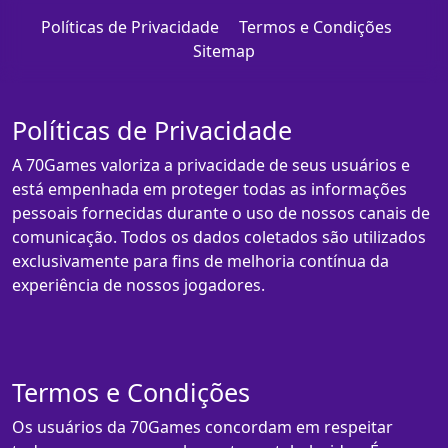
Políticas de Privacidade
Termos e Condições
Sitemap
Políticas de Privacidade
A 70Games valoriza a privacidade de seus usuários e
está empenhada em proteger todas as informações
pessoais fornecidas durante o uso de nossos canais de
comunicação. Todos os dados coletados são utilizados
exclusivamente para fins de melhoria contínua da
experiência de nossos jogadores.
Termos e Condições
Os usuários da 70Games concordam em respeitar