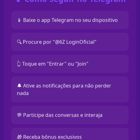
📱 Baixe o app Telegram no seu dispositivo
🔍 Procure por "@6Z LoginOficial"
👆 Toque em "Entrar" ou "Join"
🔔 Ative as notificações para não perder
nada
💬 Participe das conversas e interaja
🎁 Receba bônus exclusivos