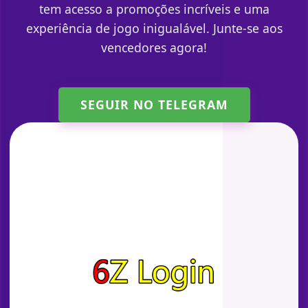
tem acesso a promoções incríveis e uma
experiência de jogo inigualável. Junte-se aos
vencedores agora!
SEGUIR NO TELEGRAM