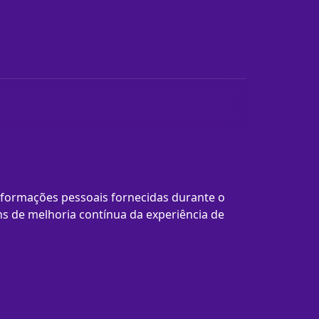
informações pessoais fornecidas durante o
ns de melhoria contínua da experiência de