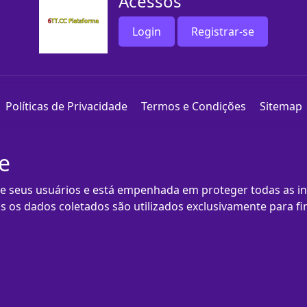
Acessos
Login
Registrar-se
Políticas de Privacidade
Termos e Condições
Sitemap
de
 de seus usuários e está empenhada em proteger todas as 
 os dados coletados são utilizados exclusivamente para fi