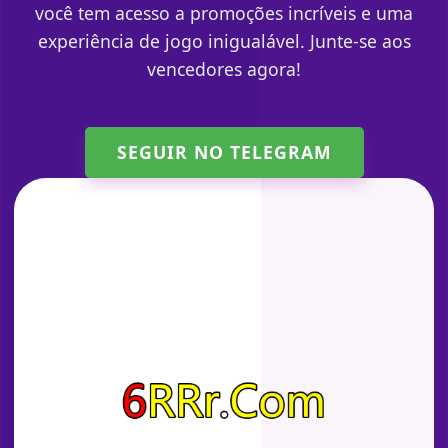
você tem acesso a promoções incríveis e uma
experiência de jogo inigualável. Junte-se aos
vencedores agora!
SEGUIR NO TELEGRAM