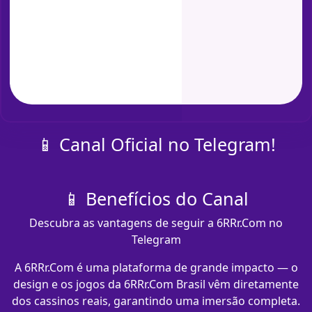
📱 Canal Oficial no Telegram!
📱 Benefícios do Canal
Descubra as vantagens de seguir a 6RRr.Com no
Telegram
A 6RRr.Com é uma plataforma de grande impacto — o
design e os jogos da 6RRr.Com Brasil vêm diretamente
dos cassinos reais, garantindo uma imersão completa.