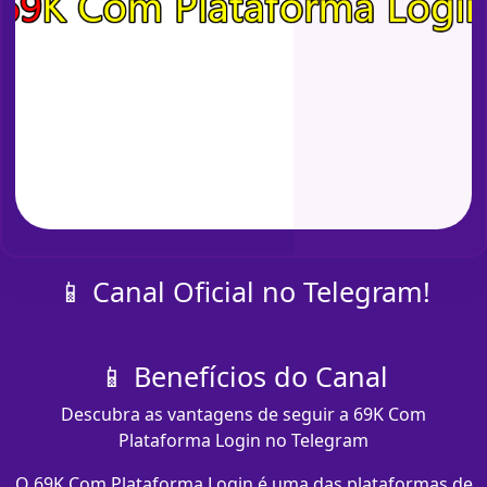
📱 Canal Oficial no Telegram!
📱 Benefícios do Canal
Descubra as vantagens de seguir a 69K Com
Plataforma Login no Telegram
O 69K Com Plataforma Login é uma das plataformas de