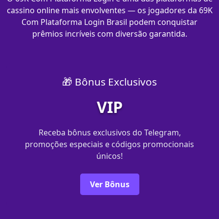
cassino online mais envolventes — os jogadores da 69K
Com Plataforma Login Brasil podem conquistar
prêmios incríveis com diversão garantida.
🎁 Bônus Exclusivos
VIP
Receba bônus exclusivos do Telegram,
promoções especiais e códigos promocionais
únicos!
Ver Bônus