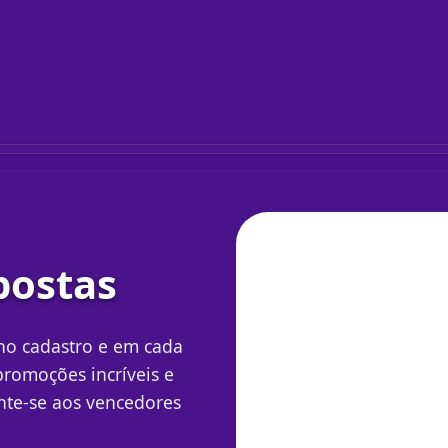
postas
no cadastro e em cada
promoções incríveis e
unte-se aos vencedores