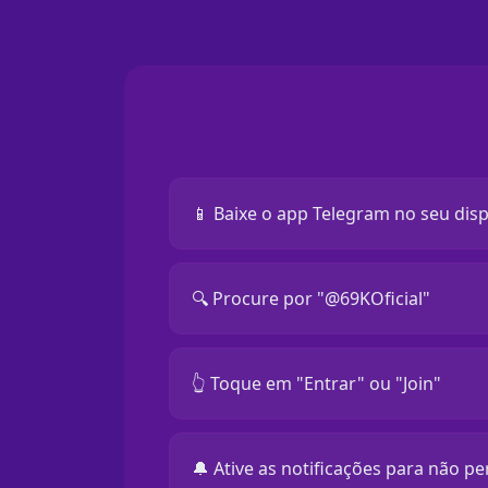
📱 Baixe o app Telegram no seu disp
🔍 Procure por "@69KOficial"
👆 Toque em "Entrar" ou "Join"
🔔 Ative as notificações para não p