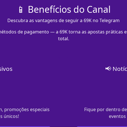
📱 Benefícios do Canal
Descubra as vantagens de seguir a 69K no Telegram
s métodos de pagamento — a 69K torna as apostas práticas
total.
sivos
📢 Notí
m, promoções especiais
Fique por dentro d
s únicos!
eventos