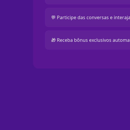
💬 Participe das conversas e interaj
🎁 Receba bônus exclusivos autom