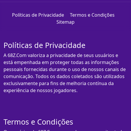
Políticas de Privacidade
Termos e Condições
Sitemap
Políticas de Privacidade
A 68Z.Com valoriza a privacidade de seus usuários e
está empenhada em proteger todas as informações
pessoais fornecidas durante o uso de nossos canais de
comunicação. Todos os dados coletados são utilizados
exclusivamente para fins de melhoria contínua da
experiência de nossos jogadores.
Termos e Condições