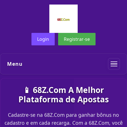
Login
Registrar-se
Menu
📱 68Z.Com A Melhor
Plataforma de Apostas
Cadastre-se na 68Z.Com para ganhar bônus no
cadastro e em cada recarga. Com a 68Z.Com, você