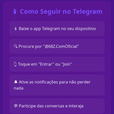
📱 Como Seguir no Telegram
📱 Baixe o app Telegram no seu dispositivo
🔍 Procure por "@68Z.ComOficial"
👆 Toque em "Entrar" ou "Join"
🔔 Ative as notificações para não perder
nada
💬 Participe das conversas e interaja