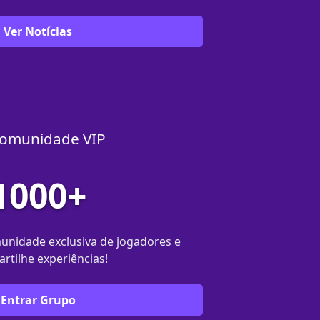
Ver Notícias
Comunidade VIP
1000+
unidade exclusiva de jogadores e
rtilhe experiências!
Entrar Grupo