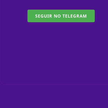
SEGUIR NO TELEGRAM