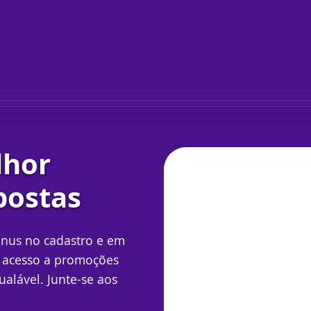
lhor
postas
nus no cadastro e em
 acesso a promoções
ualável. Junte-se aos