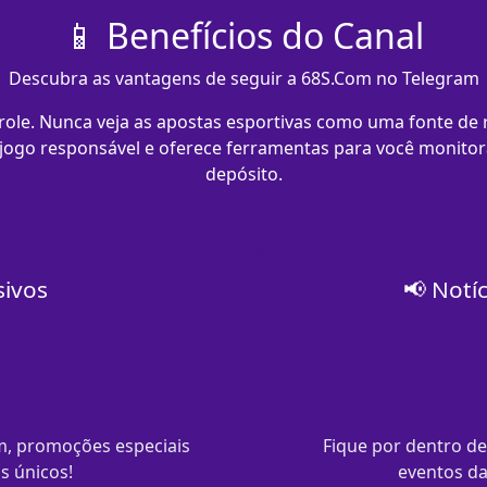
📱 Benefícios do Canal
Descubra as vantagens de seguir a 68S.Com no Telegram
role. Nunca veja as apostas esportivas como uma fonte de
 jogo responsável e oferece ferramentas para você monito
depósito.
sivos
📢 Notí
m, promoções especiais
Fique por dentro d
s únicos!
eventos da