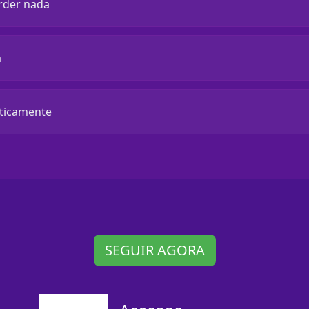
erder nada
a
aticamente
SEGUIR AGORA