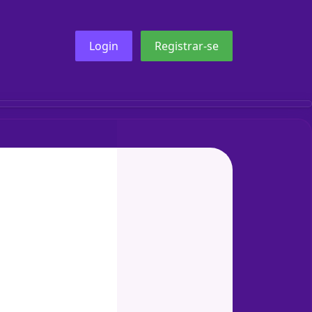
Login
Registrar-se