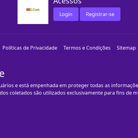
Acessos
Login
Registrar-se
Políticas de Privacidade
Termos e Condições
Sitemap
de
suários e está empenhada em proteger todas as informaçõe
os coletados são utilizados exclusivamente para fins de m