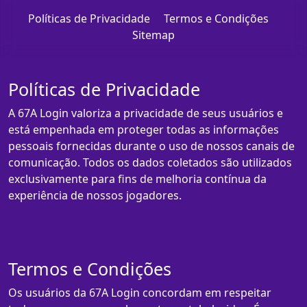
Políticas de Privacidade
Termos e Condições
Sitemap
Políticas de Privacidade
A 67A Login valoriza a privacidade de seus usuários e
está empenhada em proteger todas as informações
pessoais fornecidas durante o uso de nossos canais de
comunicação. Todos os dados coletados são utilizados
exclusivamente para fins de melhoria contínua da
experiência de nossos jogadores.
Termos e Condições
Os usuários da 67A Login concordam em respeitar