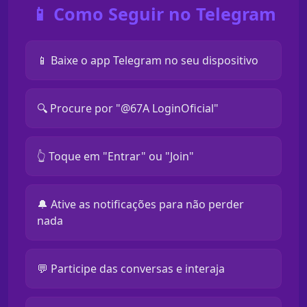
📱 Como Seguir no Telegram
📱 Baixe o app Telegram no seu dispositivo
🔍 Procure por "@67A LoginOficial"
👆 Toque em "Entrar" ou "Join"
🔔 Ative as notificações para não perder
nada
💬 Participe das conversas e interaja