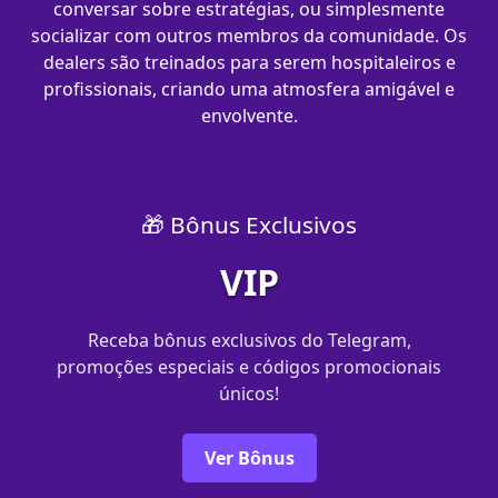
conversar sobre estratégias, ou simplesmente
socializar com outros membros da comunidade. Os
dealers são treinados para serem hospitaleiros e
profissionais, criando uma atmosfera amigável e
envolvente.
🎁 Bônus Exclusivos
VIP
Receba bônus exclusivos do Telegram,
promoções especiais e códigos promocionais
únicos!
Ver Bônus