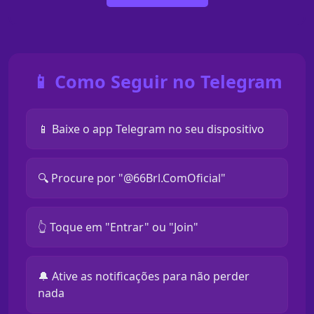
📱 Como Seguir no Telegram
📱 Baixe o app Telegram no seu dispositivo
🔍 Procure por "@66Brl.ComOficial"
👆 Toque em "Entrar" ou "Join"
🔔 Ative as notificações para não perder
nada