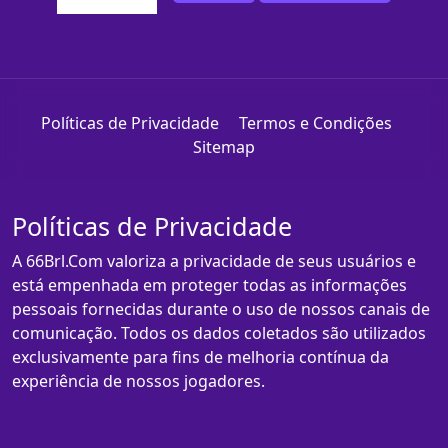
Políticas de Privacidade
Termos e Condições
Sitemap
Políticas de Privacidade
A 66Brl.Com valoriza a privacidade de seus usuários e
está empenhada em proteger todas as informações
pessoais fornecidas durante o uso de nossos canais de
comunicação. Todos os dados coletados são utilizados
exclusivamente para fins de melhoria contínua da
experiência de nossos jogadores.