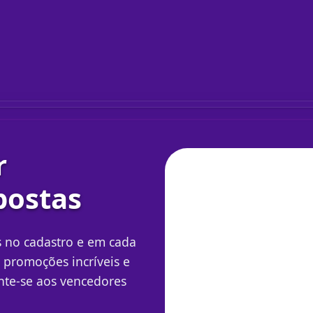
r
postas
s no cadastro e em cada
 promoções incríveis e
unte-se aos vencedores