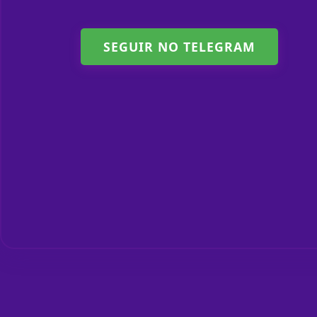
SEGUIR NO TELEGRAM