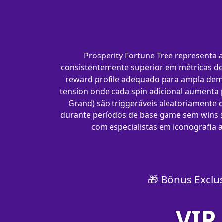
Prosperity Fortune Tree representa
consistentemente superior em métricas de
reward profile adequado para ampla demog
tension onde cada spin adicional aumenta p
Grand) são triggeráveis aleatoriamente
durante períodos de base game sem wins si
com especialistas em iconografia 
🎁 Bônus Exclu
VIP