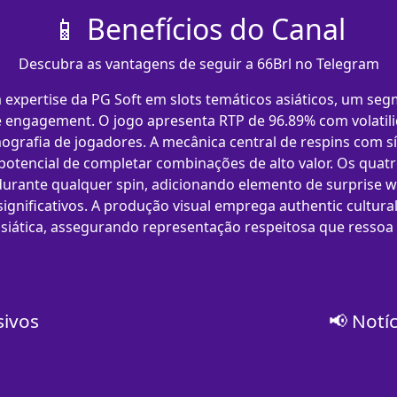
📱 Benefícios do Canal
Descubra as vantagens de seguir a 66Brl no Telegram
 a expertise da PG Soft em slots temáticos asiáticos, um 
 engagement. O jogo apresenta RTP de 96.89% com volatilid
rafia de jogadores. A mecânica central de respins com sím
otencial de completar combinações de alto valor. Os quatro
 durante qualquer spin, adicionando elemento de surpri
gnificativos. A produção visual emprega authentic cultural
asiática, assegurando representação respeitosa que ressoa
sivos
📢 Notí