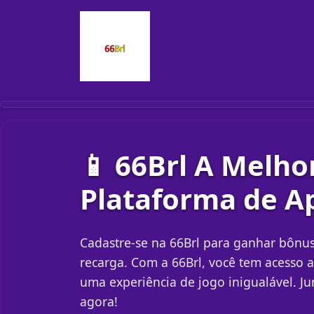
📱 66Brl A Melho
Plataforma de A
Cadastre-se na 66Brl para ganhar bônu
recarga. Com a 66Brl, você tem acesso a
uma experiência de jogo inigualável. J
agora!