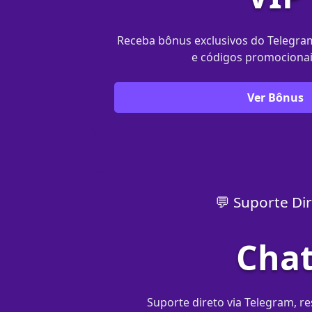
Receba bônus exclusivos do Telegra
e códigos promocionai
Ver Bônus
💬 Suporte Di
Cha
Suporte direto via Telegram, r