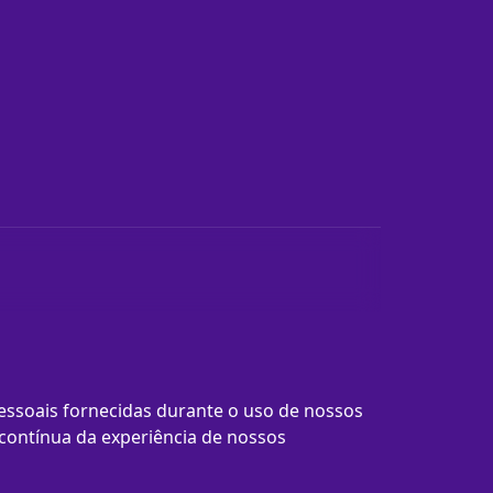
essoais fornecidas durante o uso de nossos
 contínua da experiência de nossos