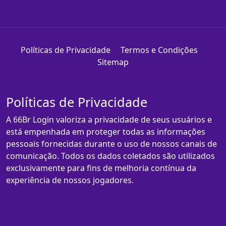
Políticas de Privacidade
Termos e Condições
Sitemap
Políticas de Privacidade
A 66Br Login valoriza a privacidade de seus usuários e
está empenhada em proteger todas as informações
pessoais fornecidas durante o uso de nossos canais de
comunicação. Todos os dados coletados são utilizados
exclusivamente para fins de melhoria contínua da
experiência de nossos jogadores.