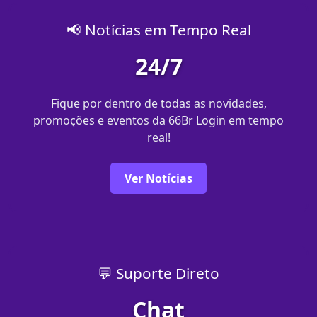
📢 Notícias em Tempo Real
24/7
Fique por dentro de todas as novidades,
promoções e eventos da 66Br Login em tempo
real!
Ver Notícias
💬 Suporte Direto
Chat