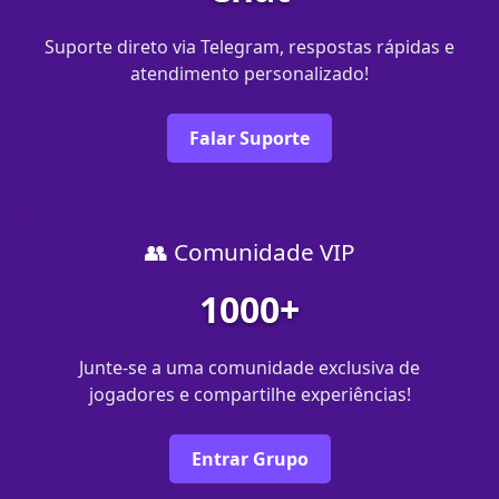
Suporte direto via Telegram, respostas rápidas e
atendimento personalizado!
Falar Suporte
👥 Comunidade VIP
1000+
Junte-se a uma comunidade exclusiva de
jogadores e compartilhe experiências!
Entrar Grupo