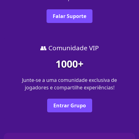
Falar Suporte
👥 Comunidade VIP
1000+
Junte-se a uma comunidade exclusiva de
jogadores e compartilhe experiências!
Entrar Grupo