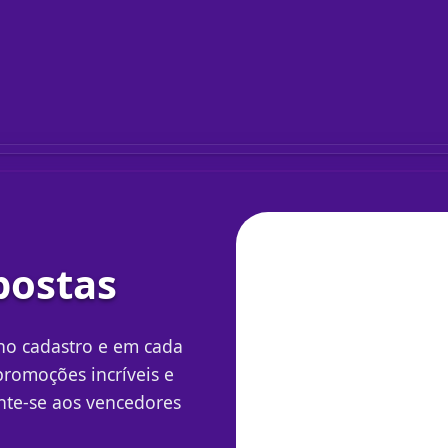
postas
no cadastro e em cada
promoções incríveis e
unte-se aos vencedores