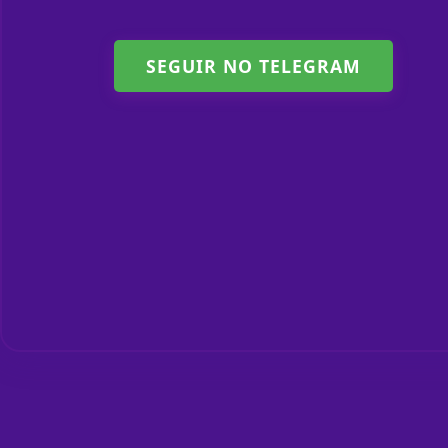
SEGUIR NO TELEGRAM