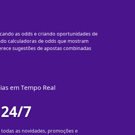
cando as odds e criando oportunidades de
uindo calculadoras de odds que mostram
erece sugestões de apostas combinadas
cias em Tempo Real
24/7
e todas as novidades, promoções e