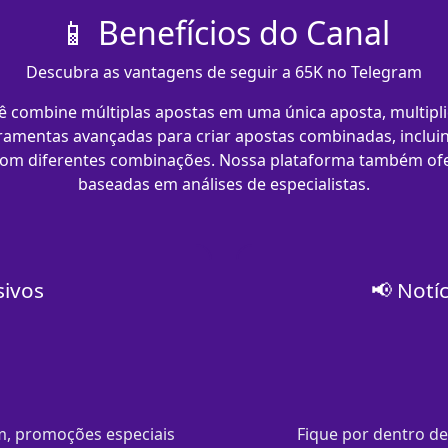
📱 Benefícios do Canal
Descubra as vantagens de seguir a 65K no Telegram
 combine múltiplas apostas em uma única aposta, multipli
erramentas avançadas para criar apostas combinadas, incl
om diferentes combinações. Nossa plataforma também of
baseadas em análises de especialistas.
sivos
📢 Notí
m, promoções especiais
Fique por dentro d