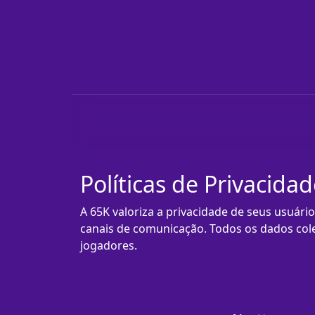
Políticas de Privacida
A 65K valoriza a privacidade de seus usuár
canais de comunicação. Todos os dados cole
jogadores.