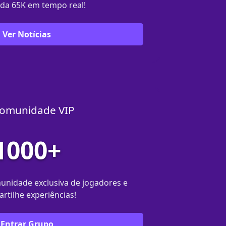
 da 65K em tempo real!
Ver Notícias
Comunidade VIP
1000+
unidade exclusiva de jogadores e
rtilhe experiências!
Entrar Grupo