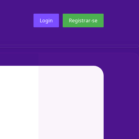
Login
Registrar-se