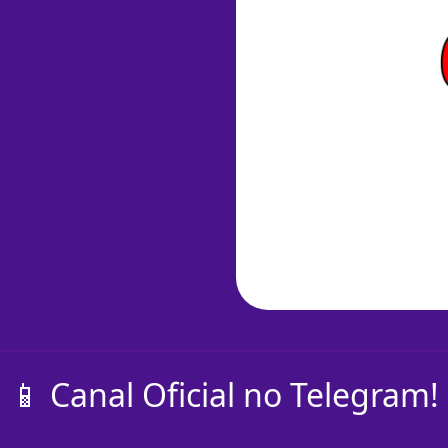
📱 Canal Oficial no Telegram!