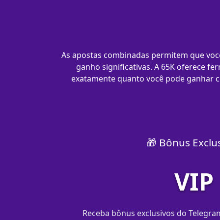
As apostas combinadas permitem que você
ganho significativas. A 65K oferece f
exatamente quanto você pode ganhar c
🎁 Bônus Exclu
VIP
Receba bônus exclusivos do Telegra