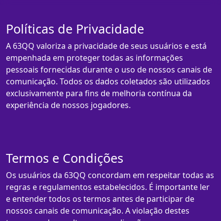
Políticas de Privacidade
A 63QQ valoriza a privacidade de seus usuários e está
empenhada em proteger todas as informações
pessoais fornecidas durante o uso de nossos canais de
comunicação. Todos os dados coletados são utilizados
exclusivamente para fins de melhoria contínua da
experiência de nossos jogadores.
Termos e Condições
Os usuários da 63QQ concordam em respeitar todas as
regras e regulamentos estabelecidos. É importante ler
e entender todos os termos antes de participar de
nossos canais de comunicação. A violação destes