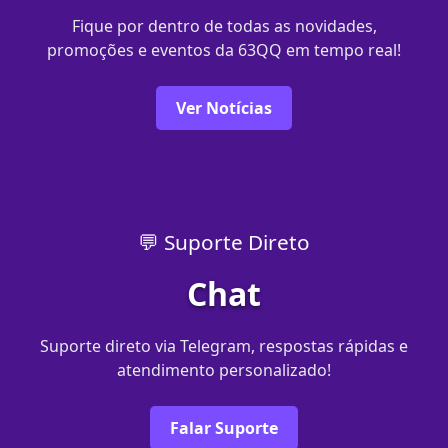
Fique por dentro de todas as novidades,
promoções e eventos da 63QQ em tempo real!
Ver Notícias
💬 Suporte Direto
Chat
Suporte direto via Telegram, respostas rápidas e
atendimento personalizado!
Falar Suporte