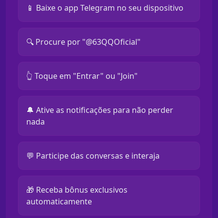
📱 Baixe o app Telegram no seu dispositivo
🔍 Procure por "@63QQOficial"
👆 Toque em "Entrar" ou "Join"
🔔 Ative as notificações para não perder
nada
💬 Participe das conversas e interaja
🎁 Receba bônus exclusivos
automaticamente