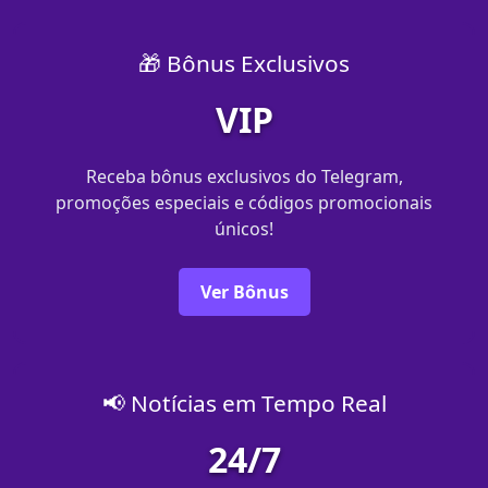
🎁 Bônus Exclusivos
VIP
Receba bônus exclusivos do Telegram,
promoções especiais e códigos promocionais
únicos!
Ver Bônus
📢 Notícias em Tempo Real
24/7