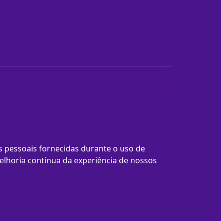
s pessoais fornecidas durante o uso de
elhoria contínua da experiência de nossos