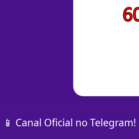
📱 Canal Oficial no Telegram!