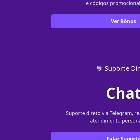
e códigos promocionai
Ver Bônus
💬 Suporte Di
Cha
Suporte direto via Telegram, r
atendimento persona
Falar Suport