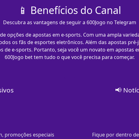
📱 Benefícios do Canal
Descubra as vantagens de seguir a 600Jogo no Telegram
de opções de apostas em e-sports. Com uma ampla variedad
todos os fãs de esportes eletrônicos. Além das apostas pr
s de e-sports. Portanto, seja você um novato em apostas e
600Jogo bet tem tudo o que você precisa para começar.
sivos
📢 Notí
m, promoções especiais
Fique por dentro d