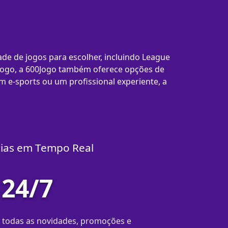
e de jogos para escolher, incluindo League
é-jogo, a 600Jogo também oferece opções de
m e-sports ou um profissional experiente, a
cias em Tempo Real
24/7
e todas as novidades, promoções e