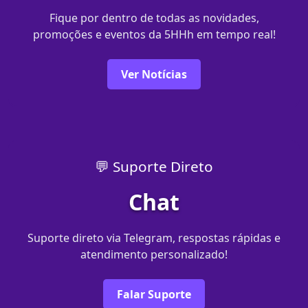
Fique por dentro de todas as novidades,
promoções e eventos da 5HHh em tempo real!
Ver Notícias
💬 Suporte Direto
Chat
Suporte direto via Telegram, respostas rápidas e
atendimento personalizado!
Falar Suporte