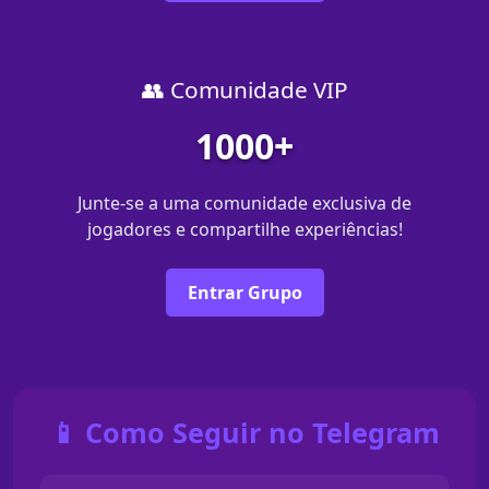
👥 Comunidade VIP
1000+
Junte-se a uma comunidade exclusiva de
jogadores e compartilhe experiências!
Entrar Grupo
📱 Como Seguir no Telegram