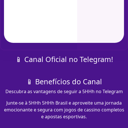
📱 Canal Oficial no Telegram!
📱 Benefícios do Canal
Descubra as vantagens de seguir a 5HHh no Telegram
Junte-se à 5HHh 5HHh Brasil e aproveite uma jornada
emocionante e segura com jogos de cassino completos
e apostas esportivas.