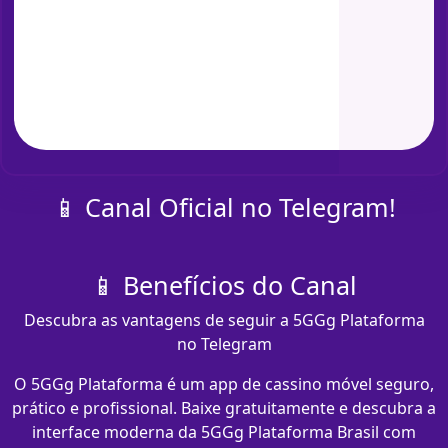
📱 Canal Oficial no Telegram!
📱 Benefícios do Canal
Descubra as vantagens de seguir a 5GGg Plataforma
no Telegram
O 5GGg Plataforma é um app de cassino móvel seguro,
prático e profissional. Baixe gratuitamente e descubra a
interface moderna da 5GGg Plataforma Brasil com