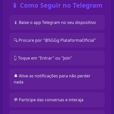
📱 Como Seguir no Telegram
📱 Baixe o app Telegram no seu dispositivo
🔍 Procure por "@5GGg PlataformaOficial"
👆 Toque em "Entrar" ou "Join"
🔔 Ative as notificações para não perder
nada
💬 Participe das conversas e interaja