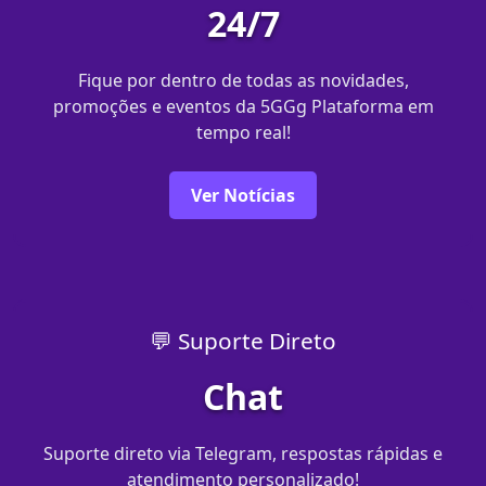
24/7
Fique por dentro de todas as novidades,
promoções e eventos da 5GGg Plataforma em
tempo real!
Ver Notícias
💬 Suporte Direto
Chat
Suporte direto via Telegram, respostas rápidas e
atendimento personalizado!