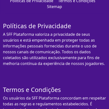
Políticas de Privacidade
Termos e Condições
Sitemap
Políticas de Privacidade
A 5FF Plataforma valoriza a privacidade de seus
usuários e está empenhada em proteger todas as
informações pessoais fornecidas durante o uso de
nossos canais de comunicação. Todos os dados
coletados são utilizados exclusivamente para fins de
melhoria contínua da experiência de nossos jogadores.
Termos e Condições
Os usuários da 5FF Plataforma concordam em respeitar
todas as regras e regulamentos estabelecidos. É