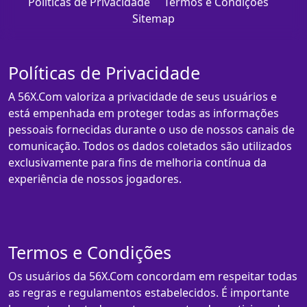
Políticas de Privacidade
Termos e Condições
Sitemap
Políticas de Privacidade
A 56X.Com valoriza a privacidade de seus usuários e
está empenhada em proteger todas as informações
pessoais fornecidas durante o uso de nossos canais de
comunicação. Todos os dados coletados são utilizados
exclusivamente para fins de melhoria contínua da
experiência de nossos jogadores.
Termos e Condições
Os usuários da 56X.Com concordam em respeitar todas
as regras e regulamentos estabelecidos. É importante