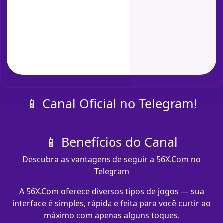
📱 Canal Oficial no Telegram!
📱 Benefícios do Canal
Descubra as vantagens de seguir a 56X.Com no
Telegram
A 56X.Com oferece diversos tipos de jogos — sua
interface é simples, rápida e feita para você curtir ao
máximo com apenas alguns toques.