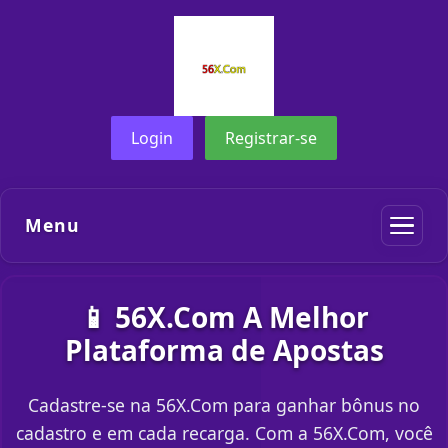
Login
Registrar-se
Menu
📱 56X.Com A Melhor
Plataforma de Apostas
Cadastre-se na 56X.Com para ganhar bônus no
cadastro e em cada recarga. Com a 56X.Com, você