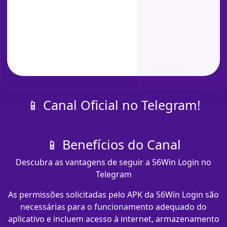
📱 Canal Oficial no Telegram!
📱 Benefícios do Canal
Descubra as vantagens de seguir a 56Win Login no
Telegram
As permissões solicitadas pelo APK da 56Win Login são
necessárias para o funcionamento adequado do
aplicativo e incluem acesso à internet, armazenamento