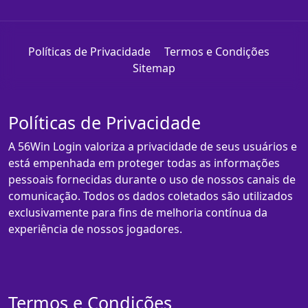
Políticas de Privacidade
Termos e Condições
Sitemap
Políticas de Privacidade
A 56Win Login valoriza a privacidade de seus usuários e
está empenhada em proteger todas as informações
pessoais fornecidas durante o uso de nossos canais de
comunicação. Todos os dados coletados são utilizados
exclusivamente para fins de melhoria contínua da
experiência de nossos jogadores.
Termos e Condições