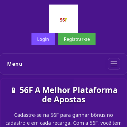
Login
Registrar-se
Menu
📱 56F A Melhor Plataforma
de Apostas
Cadastre-se na 56F para ganhar bônus no
cadastro e em cada recarga. Com a 56F, você tem