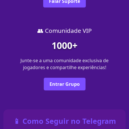
Falar Suporte
👥 Comunidade VIP
1000+
Junte-se a uma comunidade exclusiva de
jogadores e compartilhe experiências!
Entrar Grupo
📱 Como Seguir no Telegram