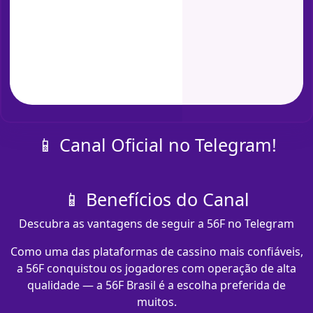
📱 Canal Oficial no Telegram!
📱 Benefícios do Canal
Descubra as vantagens de seguir a 56F no Telegram
Como uma das plataformas de cassino mais confiáveis,
a 56F conquistou os jogadores com operação de alta
qualidade — a 56F Brasil é a escolha preferida de
muitos.