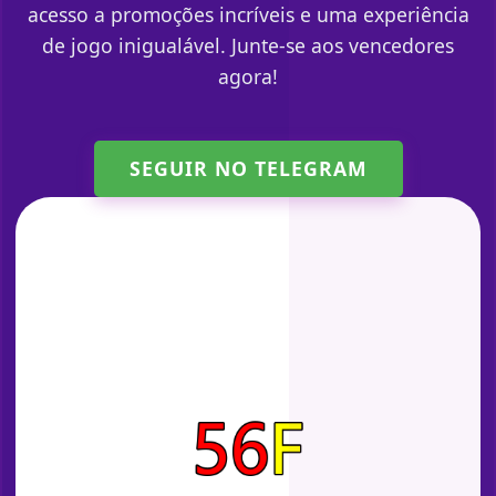
acesso a promoções incríveis e uma experiência
de jogo inigualável. Junte-se aos vencedores
agora!
SEGUIR NO TELEGRAM