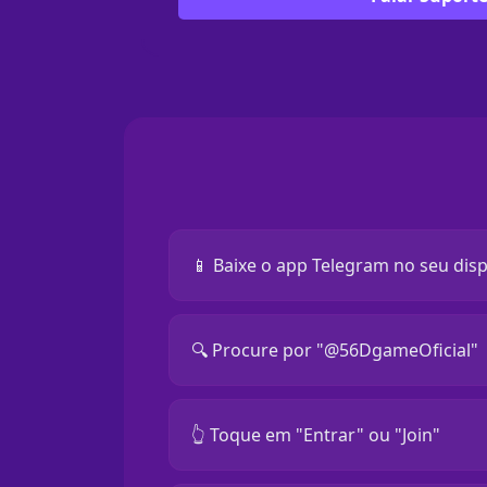
📱 Baixe o app Telegram no seu disp
🔍 Procure por "@56DgameOficial"
👆 Toque em "Entrar" ou "Join"