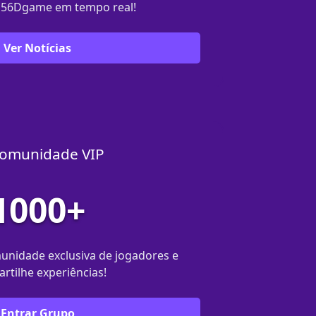
 56Dgame em tempo real!
Ver Notícias
Comunidade VIP
1000+
unidade exclusiva de jogadores e
rtilhe experiências!
Entrar Grupo