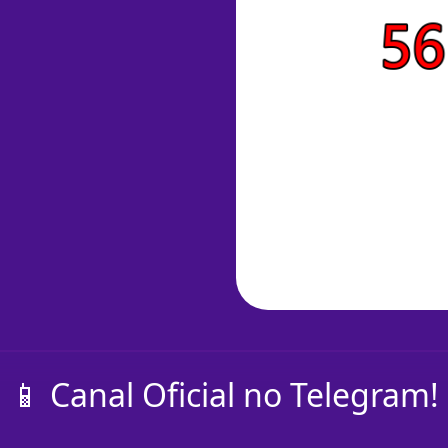
📱 Canal Oficial no Telegram!