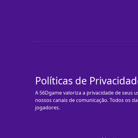
Políticas de Privacida
A 56Dgame valoriza a privacidade de seus 
nossos canais de comunicação. Todos os dad
jogadores.