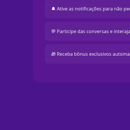
🔔 Ative as notificações para não p
💬 Participe das conversas e interaj
🎁 Receba bônus exclusivos autom