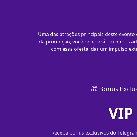
Uma das atrações principais deste evento e
da promoção, você receberá um bônus adic
com essa oferta, dar um impulso ext
🎁 Bônus Exclu
VIP
Receba bônus exclusivos do Telegra