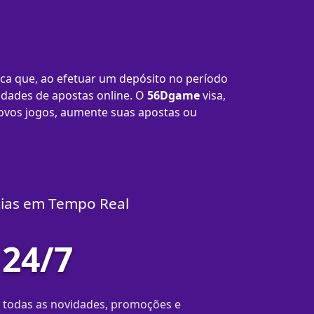
fica que, ao efetuar um depósito no período
idades de apostas online. O
56Dgame
visa,
novos jogos, aumente suas apostas ou
cias em Tempo Real
24/7
e todas as novidades, promoções e