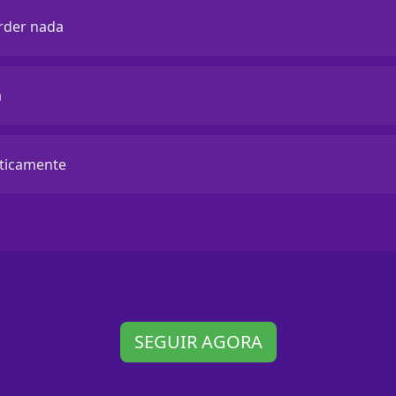
erder nada
a
aticamente
SEGUIR AGORA